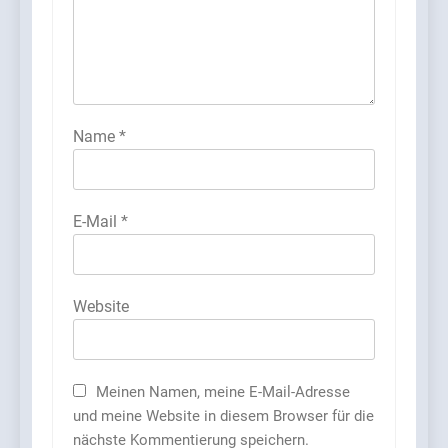
Name
*
E-Mail
*
Website
5
So gelingt der Mathe-Start in
Meinen Namen, meine E-Mail-Adresse
der Grundschule: Tipps für
und meine Website in diesem Browser für die
Eltern von Erstklässlern
FAMILIE
nächste Kommentierung speichern.