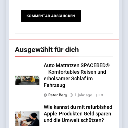
6
OLAVOGA – was ist das für
eine Marke und wo kann
man sie kaufen?
LEBENSSTIL
Ausgewählt für dich
7
Einsamkeit in der Großstadt
– wie geht man mit dem
Auto Matratzen SPACEBED®
Mangel an Nähe um?
LEBENSSTIL
– Komfortables Reisen und
erholsamer Schlaf im
Fahrzeug
8
Babybetten: Was Eltern
Peter Berg
1 Jahr ago
0
wissen sollten
Wie kannst du mit refurbished
FAMILIE
Apple-Produkten Geld sparen
und die Umwelt schützen?
1