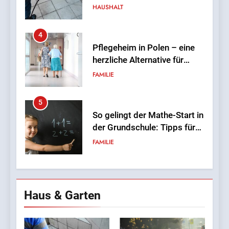
deutsche Senioren
FAMILIE
5
So gelingt der Mathe-Start in
der Grundschule: Tipps für
Eltern von Erstklässlern
FAMILIE
6
OLAVOGA – was ist das für
eine Marke und wo kann
man sie kaufen?
LEBENSSTIL
7
Einsamkeit in der Großstadt
Haus & Garten
– wie geht man mit dem
Mangel an Nähe um?
LEBENSSTIL