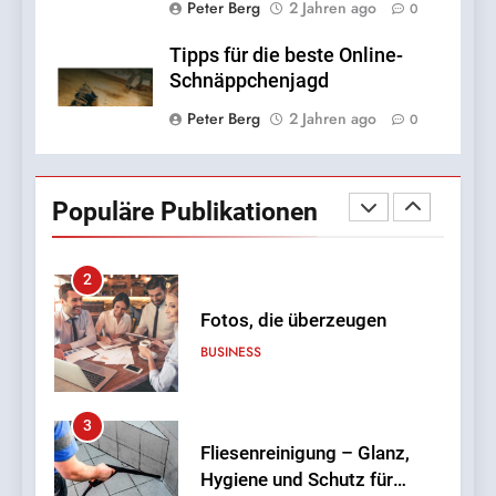
Peter Berg
2 Jahren ago
0
InternetFame-Team:
‚Zugängliches Social-Media-
Tipps für die beste Online-
Wachstum ist kein Luxus
BUSINESS
Schnäppchenjagd
mehr — es ist eine
Peter Berg
2 Jahren ago
0
Notwendigkeit‘
2
Fotos, die überzeugen
Populäre Publikationen
BUSINESS
3
Fliesenreinigung – Glanz,
Hygiene und Schutz für
Wand- und Bodenflächen
HAUSHALT
4
Pflegeheim in Polen – eine
herzliche Alternative für