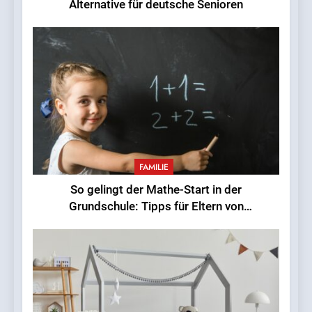
Alternative für deutsche Senioren
7
Einsamkeit in der Großstadt
– wie geht man mit dem
Mangel an Nähe um?
LEBENSSTIL
8
Babybetten: Was Eltern
wissen sollten
FAMILIE
FAMILIE
So gelingt der Mathe-Start in der
Grundschule: Tipps für Eltern von
Erstklässlern