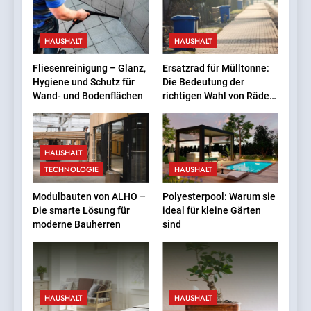
8
Babybetten: Was Eltern
HAUSHALT
HAUSHALT
wissen sollten
FAMILIE
Fliesenreinigung – Glanz,
Ersatzrad für Mülltonne:
Hygiene und Schutz für
Die Bedeutung der
Wand- und Bodenflächen
richtigen Wahl von Rädern
1
für verschiedene
InternetFame-Team:
Mülltonnentypen
‚Zugängliches Social-Media-
HAUSHALT
Wachstum ist kein Luxus
BUSINESS
TECHNOLOGIE
HAUSHALT
mehr — es ist eine
Notwendigkeit‘
2
Modulbauten von ALHO –
Polyesterpool: Warum sie
Die smarte Lösung für
ideal für kleine Gärten
Fotos, die überzeugen
moderne Bauherren
sind
BUSINESS
3
HAUSHALT
HAUSHALT
Fliesenreinigung – Glanz,