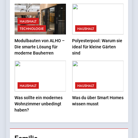
für verschiedene
InternetFame-Team:
Mülltonnentypen
‚Zugängliches Social-Media-
HAUSHALT
Wachstum ist kein Luxus
BUSINESS
TECHNOLOGIE
HAUSHALT
mehr — es ist eine
Notwendigkeit‘
2
Modulbauten von ALHO –
Polyesterpool: Warum sie
Die smarte Lösung für
ideal für kleine Gärten
Fotos, die überzeugen
moderne Bauherren
sind
BUSINESS
3
HAUSHALT
HAUSHALT
Fliesenreinigung – Glanz,
Hygiene und Schutz für
Was sollte ein modernes
Was du über Smart Homes
Wand- und Bodenflächen
Wohnzimmer unbedingt
wissen musst
HAUSHALT
haben?
4
Pflegeheim in Polen – eine
herzliche Alternative für