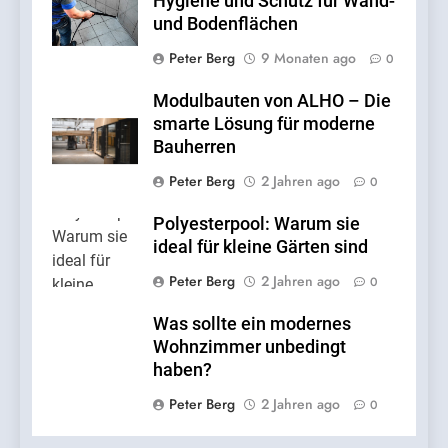
Hygiene und Schutz für Wand-
7
und Bodenflächen
Einsamkeit in der Großstadt
Peter Berg
9 Monaten ago
0
– wie geht man mit dem
Mangel an Nähe um?
LEBENSSTIL
Modulbauten von ALHO – Die
smarte Lösung für moderne
Bauherren
8
Babybetten: Was Eltern
Peter Berg
2 Jahren ago
0
wissen sollten
Polyesterpool: Warum sie
FAMILIE
ideal für kleine Gärten sind
Peter Berg
2 Jahren ago
0
1
InternetFame-Team:
Was sollte ein modernes
‚Zugängliches Social-Media-
Wohnzimmer unbedingt
Wachstum ist kein Luxus
BUSINESS
haben?
mehr — es ist eine
Peter Berg
2 Jahren ago
0
Notwendigkeit‘
2