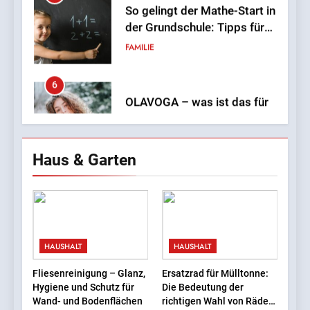
6
OLAVOGA – was ist das für
eine Marke und wo kann
man sie kaufen?
LEBENSSTIL
7
Einsamkeit in der Großstadt
Haus & Garten
– wie geht man mit dem
Mangel an Nähe um?
LEBENSSTIL
8
Babybetten: Was Eltern
HAUSHALT
HAUSHALT
wissen sollten
FAMILIE
Fliesenreinigung – Glanz,
Ersatzrad für Mülltonne:
Hygiene und Schutz für
Die Bedeutung der
Wand- und Bodenflächen
richtigen Wahl von Rädern
1