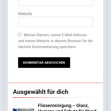
Website
Meinen Namen, meine E-Mail-Adresse
und meine Website in diesem Browser für die
nächste Kommentierung speichern.
5
So gelingt der Mathe-Start in
der Grundschule: Tipps für
Eltern von Erstklässlern
FAMILIE
6
OLAVOGA – was ist das für
Ausgewählt für dich
eine Marke und wo kann
man sie kaufen?
LEBENSSTIL
Fliesenreinigung – Glanz,