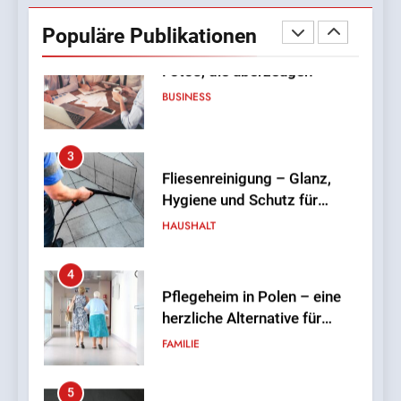
Fotos, die überzeugen
Populäre Publikationen
BUSINESS
3
Fliesenreinigung – Glanz,
Hygiene und Schutz für
Wand- und Bodenflächen
HAUSHALT
4
Pflegeheim in Polen – eine
herzliche Alternative für
deutsche Senioren
FAMILIE
5
So gelingt der Mathe-Start in
der Grundschule: Tipps für
Eltern von Erstklässlern
FAMILIE