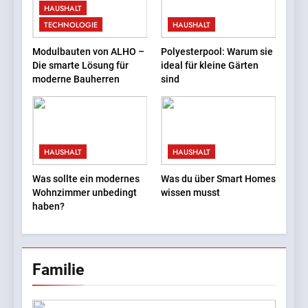
HAUSHALT
Wachstum ist kein Luxus
BUSINESS
TECHNOLOGIE
HAUSHALT
mehr — es ist eine
Notwendigkeit‘
2
Modulbauten von ALHO –
Polyesterpool: Warum sie
Die smarte Lösung für
ideal für kleine Gärten
Fotos, die überzeugen
moderne Bauherren
sind
BUSINESS
3
HAUSHALT
HAUSHALT
Fliesenreinigung – Glanz,
Hygiene und Schutz für
Was sollte ein modernes
Was du über Smart Homes
Wand- und Bodenflächen
Wohnzimmer unbedingt
wissen musst
HAUSHALT
haben?
4
Pflegeheim in Polen – eine
herzliche Alternative für
Familie
deutsche Senioren
FAMILIE