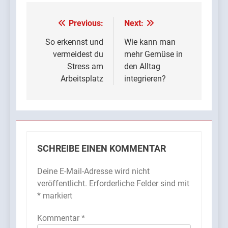
Previous:
Next:
Beitrags-
Navigation
So erkennst und
Wie kann man
vermeidest du
mehr Gemüse in
Stress am
den Alltag
Arbeitsplatz
integrieren?
SCHREIBE EINEN KOMMENTAR
Deine E-Mail-Adresse wird nicht
veröffentlicht.
Erforderliche Felder sind mit
*
markiert
Kommentar
*