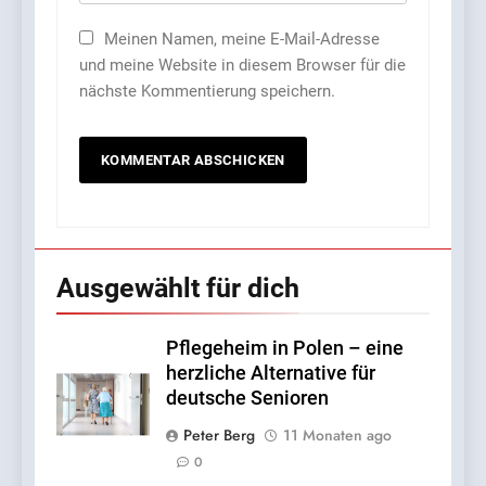
Meinen Namen, meine E-Mail-Adresse
und meine Website in diesem Browser für die
nächste Kommentierung speichern.
5
So gelingt der Mathe-Start in
der Grundschule: Tipps für
Eltern von Erstklässlern
FAMILIE
Ausgewählt für dich
6
OLAVOGA – was ist das für
Pflegeheim in Polen – eine
eine Marke und wo kann
herzliche Alternative für
man sie kaufen?
LEBENSSTIL
deutsche Senioren
Peter Berg
11 Monaten ago
7
0
Einsamkeit in der Großstadt