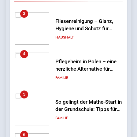
3
Fliesenreinigung – Glanz,
Hygiene und Schutz für
Wand- und Bodenflächen
HAUSHALT
4
Pflegeheim in Polen – eine
herzliche Alternative für
deutsche Senioren
FAMILIE
5
So gelingt der Mathe-Start in
der Grundschule: Tipps für
Eltern von Erstklässlern
FAMILIE
6