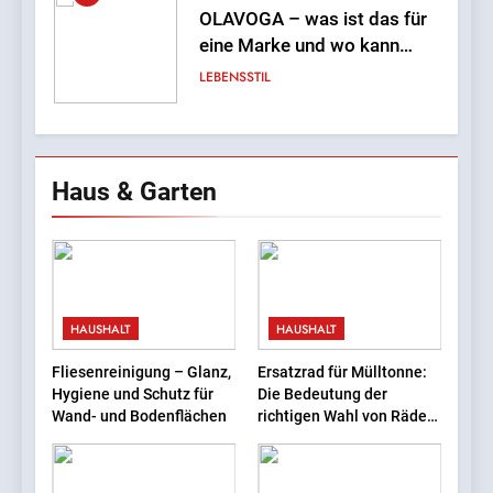
OLAVOGA – was ist das für
eine Marke und wo kann
man sie kaufen?
LEBENSSTIL
7
Einsamkeit in der Großstadt
Haus & Garten
– wie geht man mit dem
Mangel an Nähe um?
LEBENSSTIL
8
Babybetten: Was Eltern
HAUSHALT
HAUSHALT
wissen sollten
FAMILIE
Fliesenreinigung – Glanz,
Ersatzrad für Mülltonne:
Hygiene und Schutz für
Die Bedeutung der
Wand- und Bodenflächen
richtigen Wahl von Rädern
1
für verschiedene
InternetFame-Team:
Mülltonnentypen
‚Zugängliches Social-Media-